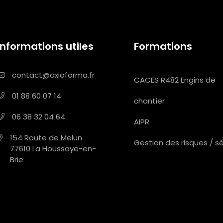
Informations utiles
Formations
contact@axioforma.fr
CACES R482 Engins de
01 88 60 07 14
chantier
06 38 32 04 64
AIPR
154 Route de Melun
Gestion des risques / s
77610 La Houssaye-en-
Brie