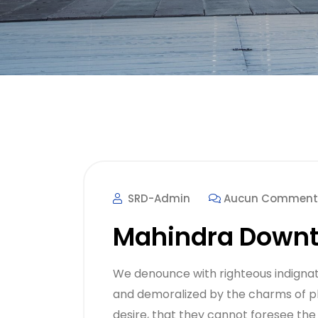
SRD-Admin
Aucun Comment
Mahindra Down
We denounce with righteous indignat
and demoralized by the charms of p
desire, that they cannot foresee the