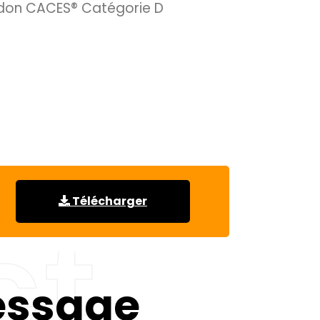
don CACES® Catégorie D
Télécharger
ct
essage