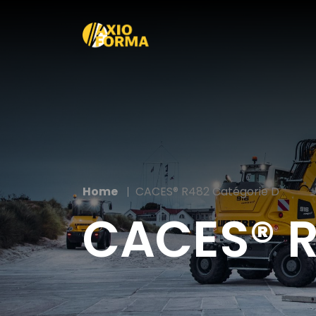
Home
CACES® R482 Catégorie D
CACES® R