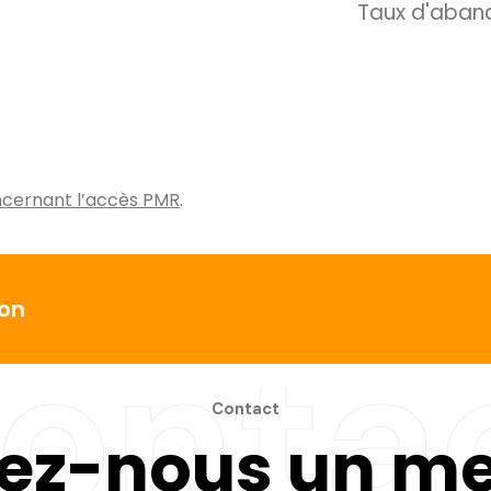
Taux d'aban
oncernant l’accès PMR
.
on
onta
Contact
ez-nous un m