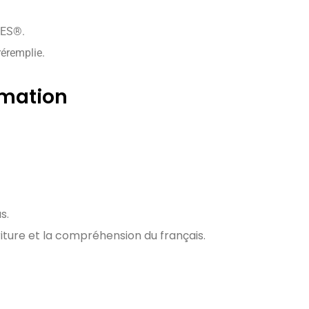
CES®.
réremplie.
rmation
s.
criture et la compréhension du français.