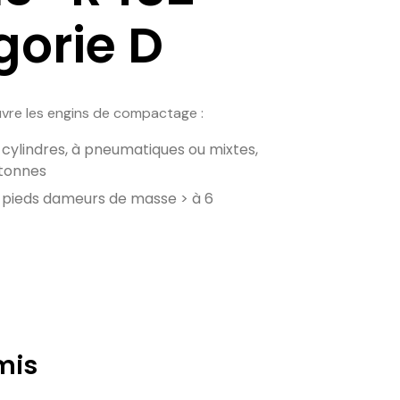
gorie D
vre les engins de compactage :
ylindres, à pneumatiques ou mixtes,
 tonnes
pieds dameurs de masse > à 6
mis