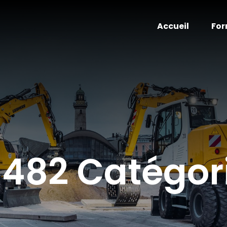
Accueil
For
482 Catégor