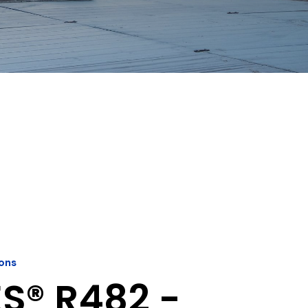
ons
S® R482 -