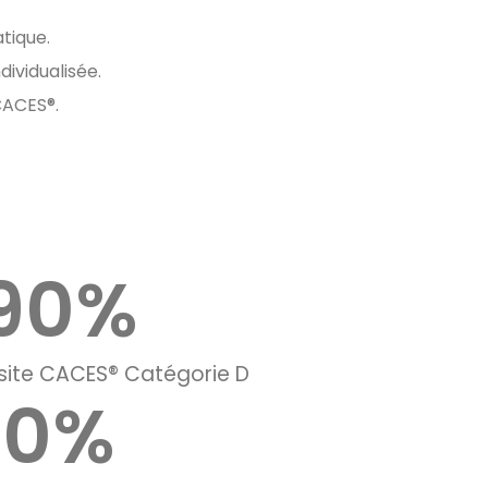
tique.
dividualisée.
CACES®.
90
%
site CACES® Catégorie D
0
%