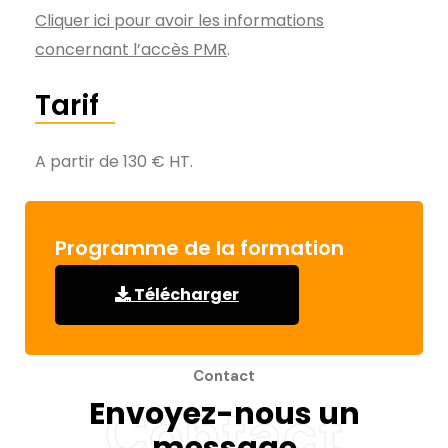
Cliquer ici pour avoir les informations
concernant l’accès PMR
.
Tarif
A partir de 130 € HT.
Programme de la formation
Télécharger
Contact
Envoyez-nous un
Contact