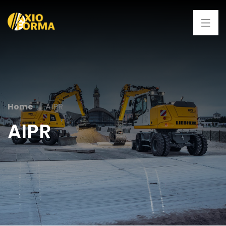
Home
AIPR
AIPR