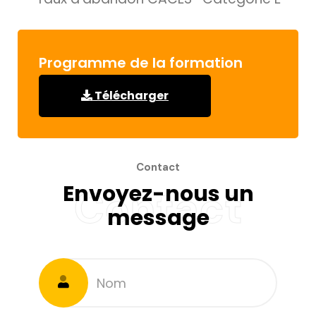
Programme de la formation
Télécharger
Contact
Envoyez-nous un
Contact
message