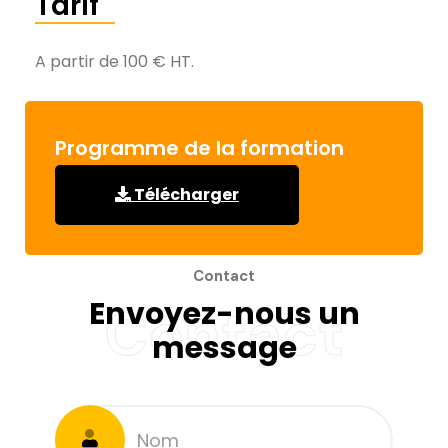
Tarif
A partir de 100 € HT.
Programme de la formation
Télécharger
Contact
Envoyez-nous un
Contact
message