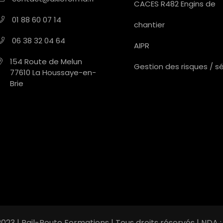
CACES R482 Engins de
01 88 60 07 14
chantier
06 38 32 04 64
AIPR
154 Route de Melun
Gestion des risques / s
77610 La Houssaye-en-
Brie
023 | Rail-Route Formations | Tous droits réservés | NDA : 